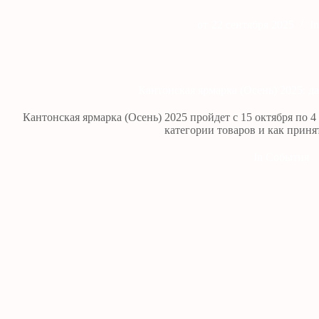
от
22 сентября 2025
In
Кантонская ярмарка (Осень) 2025: д
Кантонская ярмарка (Осень) 2025 пройдет с 15 октября по 4
категории товаров и как принят
In
События