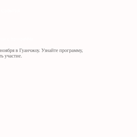
События
аты и программа
 ноября в Гуанчжоу. Узнайте программу,
ь участие.