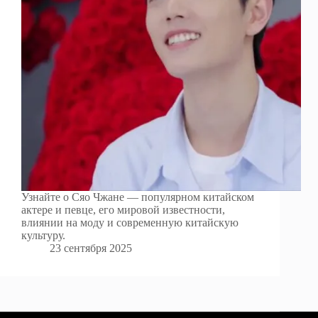
Узнайте о Сяо Чжане — популярном китайском
актере и певце, его мировой известности,
влиянии на моду и современную китайскую
культуру.
23 сентября 2025