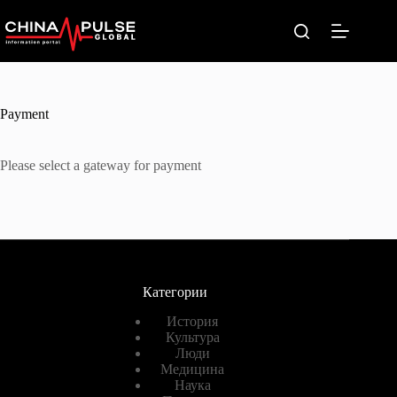
Перейти
к
сути
Payment
Please select a gateway for payment
Категории
История
Культура
Люди
Медицина
Наука